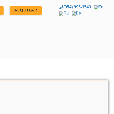
(954) 995-3543
En
ALQUILAR
Ru
Es